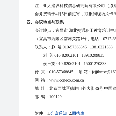
注：亚太建设科技信息研究院有限公司（原建
会务费请于4月5日前汇寄，或报到现场刷卡/
四、会议地点与联系
会议地点：宜昌市 湖北交通职工教育培训中心
（宜昌市西陵区南津关路1号，电话：0717-886
联系人：赵 晨 010-57368845 13810221388
刘 芳 010-82062101 13910209835
侯玉旋 010-82062101 15001270833
传 真：010-57368845 邮 箱：jzjjfhmsc@163
网 站：www.coneco.com.cn
地 址：北京西城区德胜门外大街36号 中国
邮 编：100120
附件：1.
会议通知
2.
回执表