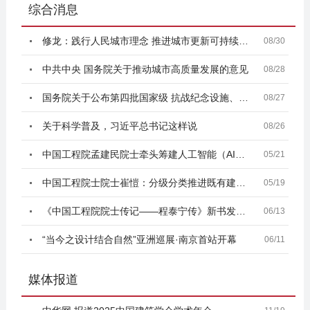
综合消息
修龙：践行人民城市理念 推进城市更新可持续发展
08/30
中共中央 国务院关于推动城市高质量发展的意见
08/28
国务院关于公布第四批国家级 抗战纪念设施、遗址名录
08/27
关于科学普及，习近平总书记这样说
08/26
中国工程院孟建民院士牵头筹建人工智能（AI）建筑设计
05/21
中国工程院士院士崔愷：分级分类推进既有建筑改造利用
05/19
《中国工程院院士传记——程泰宁传》新书发布座谈会在
06/13
“当今之设计结合自然”亚洲巡展·南京首站开幕
06/11
媒体报道