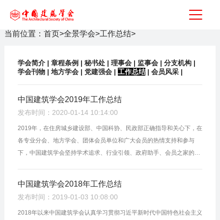
当前位置：
首页
>
全景学会
>
工作总结
>
学会简介
|
章程条例
|
秘书处
|
理事会
|
监事会
|
分支机构
|
学会刊物
|
地方学会
|
党建强会
|
工作总结
|
会员风采
|
中国建筑学会2019年工作总结
发布时间：2020-01-14 10:14:00
2019年，在住房城乡建设部、中国科协、民政部正确指导和关心下，在
各专业分会、地方学会、团体会员单位和广大会员的热情支持和参与
下，中国建筑学会坚持学术追求、行业引领、政府助手、会员之家的办
会方针，团结广大建筑科技工作者，勤奋进取，取得了一定的工作成
果，受到广...
中国建筑学会2018年工作总结
发布时间：2019-01-03 10:08:00
2018年以来中国建筑学会认真学习贯彻习近平新时代中国特色社会主义