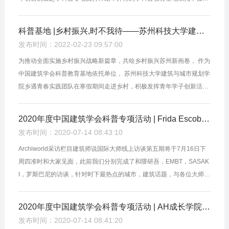
积极响应，依靠自身资源优势，联通行业多产业、行业与社会，在全国
范围内...
科普基地 |乡村振兴,时不我待——苏州科技大学建筑与城市规划学院助力乡村振兴
发布时间：2022-02-23 09:57:00
为推动全面实施乡村振兴战略新篇章，共绘乡村振兴苏州新画卷， 作为
中国建筑学会科普教育基地依托单位， 苏州科技大学建筑与城市规划学
院乡遇青春实践团队在寒假期间走进乡村，积极发挥青年学子创新活力
作用，运用所学专业知识，弘扬科学精神、普及科学知识、传播科学思
想，...
2020年度中国建筑学会科普专项活动 | Frida Escobedo & 庄子玉、戚山山、赵扬直播预告
发布时间：2020-07-14 08:43:10
Archiworld采访栏目建筑师说国际大师线上访谈第五期将于7月16日下
周四准时和大家见面，此前我们分别完成了和隈研吾，EMBT，SASAK
I，罗斯巴尼的访谈，针对时下最热点的城市，建筑话题，与各位大师及
国内相关领域的代表人物进行了探讨。 本次直播我们将目光聚焦于公共
空间...
2020年度中国建筑学会科普专项活动 | AH成长学院七月大咖周课堂
发布时间：2020-07-14 08:41:20