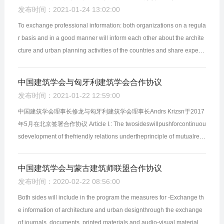
发布时间：2021-01-24 13:02:00
To exchange professional information: both organizations on a regula
r basis and in a good manner will inform each other about the archite
cture and urban planning activities of the countries and share experie
nces. To improve professional qualifications: b...
中国建筑学会与匈牙利建筑学会合作协议
发布时间：2021-01-22 12:59:00
中国建筑学会理事长修龙与匈牙利建筑学会理事长Andrs Krizsn于2017
年5月在北京签署合作协议 Article I.: The twosideswillpushforcontinuou
sdevelopment of thefriendly relations undertheprinciple of mutualresp
ect. The Architectural Society of Chinaand theAssoc...
中国建筑学会与蒙古建筑师联盟合作协议
发布时间：2020-02-22 08:56:00
Both sides will include in the program the measures for -Exchange th
e information of architecture and urban designthrough the exchange
of journals, documents, printed materials and audio-visual materials.