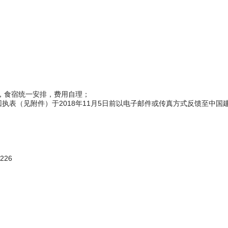
；
），食宿统一安排，费用自理；
执表（见附件）于2018年11月5日前以电子邮件或传真方式反馈至中
226
表
技培训中心