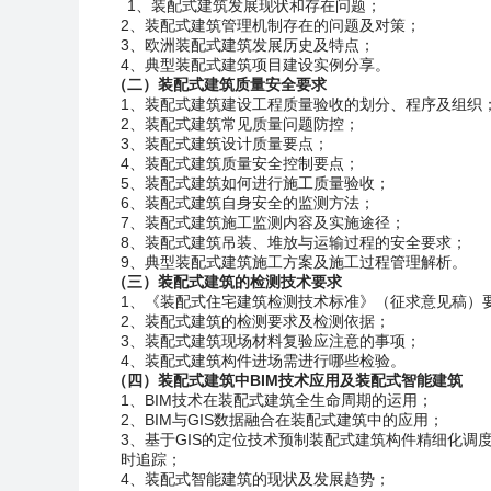
1、装配式建筑发展现状和存在问题；
2、装配式建筑管理机制存在的问题及对策；
3、欧洲装配式建筑发展历史及特点；
4、典型装配式建筑项目建设实例分享。
（二）装配式建筑质量安全要求
1、装配式建筑建设工程质量验收的划分、程序及组织
2、装配式建筑常见质量问题防控；
3、装配式建筑设计质量要点；
4、装配式建筑质量安全控制要点；
5、装配式建筑如何进行施工质量验收；
6、装配式建筑自身安全的监测方法；
7、装配式建筑施工监测内容及实施途径；
8、装配式建筑吊装、堆放与运输过程的安全要求；
9、典型装配式建筑施工方案及施工过程管理解析。
（三）装配式建筑的检测技术要求
1、《装配式住宅建筑检测技术标准》（征求意见稿）
2、装配式建筑的检测要求及检测依据；
3、装配式建筑现场材料复验应注意的事项；
4、装配式建筑构件进场需进行哪些检验。
（四）装配式建筑中
BIM
技术应用及装配式智能建筑
1、BIM技术在装配式建筑全生命周期的运用；
2、BIM与GIS数据融合在装配式建筑中的应用；
3、基于GIS的定位技术预制装配式建筑构件精细化
时追踪；
4、装配式智能建筑的现状及发展趋势；