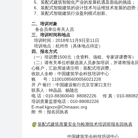
5、装配式建筑智能化产业的发展机遇及面临的挑战；
6、装配式智能建筑的设计技术与运维技术发展的趋势
7、装配式智能建筑行业盈利模式创新。
二、培训对象
各会员单位有关人员
三、培训时间和地点
培训时间：2018年11月9日至11日
培训地点：杭州市（具体地点待定）
四、报名方式
（一）培训费1500元（含资料、场租、专家讲课费等
（二）请有关单位积极选派人员参加培训，并请将报名回
心账户，汇款用途请注明：装配式培训费。
收款人全称：中国建筑学会科技培训中心
账 号：11001085600056021228
开 户 银行：中国建设银行北京甘家口支行
联系人：钟晶晶 杨随忠
电 话：010-88360040 88082226 传 真：010-88082
培训质量监督电话：010-88082226
E-mail:kjpxzx@Chinaasc.org
附 件：报名回执
装配式建筑质量安全与检测技术培训班报名回执表
中国建筑学会科