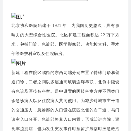
北京协和医院始建于 1921 年，为我国历史悠久，具有影
响力
的大型综合性医院。北区扩建工程面积达 22 万平方
米，包括门诊、急诊部、医学影像部、功能检查科、手术
部等医技科室以及住院病房。
新建工程在院区临街的东西两端分别布置了特殊门诊和普
通门诊，二者之间以多层通高玻璃连廊串联，北侧中段设
有急诊及医技各科室。居中设置的医技科室方便不同类门
诊急诊病人以及住院病人共同使用。为减少对城市主干道
的交通压力，急诊部的入口设在院区北侧的次干道，与门
诊主入口分开。急诊部将其入口内置，形成凹进内院，避
免车流拥堵，也为发生突发事件时预留扩展临时应急救治