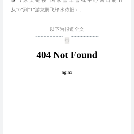
（原文链接 国家雪车雪橇中心因山制宜
事
从“0”到“1”游龙腾飞绿水依旧）
。
以下为报道全文