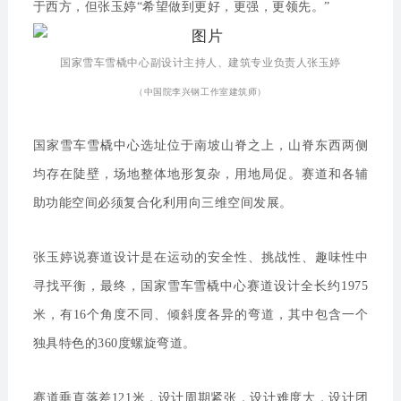
于西方，但张玉婷“希望做到更好，更强，更领先。”
国家雪车雪橇中心副设计主持人、建筑专业负责人张玉婷
（中国院李兴钢工作室建筑师）
国家雪车雪橇中心选址位于南坡山脊之上，山脊东西两侧
均存在陡壁，场地整体地形复杂，用地局促。赛道和各辅
助功能空间必须复合化利用向三维空间发展。
张玉婷说赛道设计是在运动的安全性、挑战性、趣味性中
寻找平衡，最终，国家雪车雪橇中心赛道设计全长约1975
米，有16个角度不同、倾斜度各异的弯道，其中包含一个
独具特色的360度螺旋弯道。
赛道垂直落差121米，设计周期紧张，设计难度大，设计团