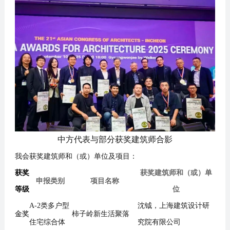
中方代表
与部分获奖建筑师合影
我会
获奖建筑师和（或）单位及项目：
获奖
获奖
建筑师
和（或）单
申报类别
项目名称
等级
位
A
-
2
类
多户型
沈钺
，
上海建筑设计研
金奖
柿子岭新生活聚落
住宅综合体
究院有限公司