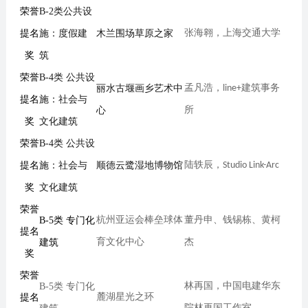
荣誉
B-2
类
公共设
提名
施：度假建
木兰围场草原之家
张海翱，
上海交通大学
奖
筑
荣誉
B-4类 公共设
丽水古堰画乡艺术中
孟凡浩，
line+
建筑事务
提名
施：社会与
心
所
奖
文化建筑
荣誉
B-4类 公共设
提名
施：社会与
顺德云鹭湿地博物馆
陆轶辰，
Studio Link-Arc
奖
文化建筑
荣誉
B-5类 专门化
杭州亚运会棒垒球体
董丹申、钱锡栋、黄柯
提名
建筑
育文化中心
杰
奖
荣誉
B-5类 专门化
林再国
，
中国电建华东
提名
麓湖星光之环