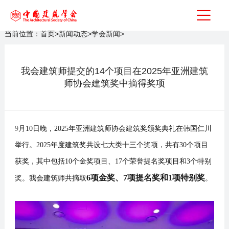
当前位置：
首页
>
新闻动态
>
学会新闻
>
我会建筑师提交的14个项目在2025年亚洲建筑
师协会建筑奖中摘得奖项
9
月
1
0
日晚，202
5
年亚洲建筑师协会建筑奖颁奖典礼在
韩国仁川
举行。202
5
年度建筑奖共设七大类十三个奖项，共有
30
个项目
获奖，其中包括
10
个金奖项目
、1
7
个
荣誉
提名奖项目
和3个特别
6
项金奖
、
7
项提名奖
和1项特别奖
奖
。
我会
建筑师
共摘取
。