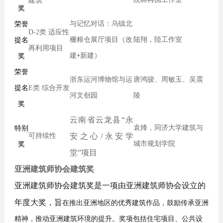
建筑
院林再国工作室
奖
荣誉
与记忆对话：乌镇北
D-2类 适应性
陸
提名
栅粮仓展厅项目（改
陆翔，
工作室
再利用项目
奖
建
+
新建）
荣誉
浙东运河博物馆与运
唐鸿骏
、
周敏玉
、
吴震
提名
E类 综合开发
河文创园
陵
奖
云南省云龙县“永
特别
袁烽，同济大学建筑与
安之心/永安学
可持续性
奖
城市规划学院
堂”项目
亚洲建筑师协会建筑奖
亚洲建筑师协会建筑奖是一项由亚洲建筑师协会设立的
年度大奖，旨
在推出亚洲地区的优秀建筑作品，鼓励传承亚洲
精神，推动亚洲建筑环境的提升。奖项包括住宅项目、公共设