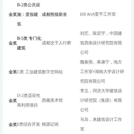
B-2
类
公共设
金奖
施：度假建
成都熊猫新舍
EID Arch
姜平工作室
筑
刘艺、陈宏宇
，
中国建
B-5类 专门化
金奖
成都交子人行桥
筑西南设计研究院有限
建筑
公司
魏春雨、
蒋康宁
，
地方
金奖
C类 工业建筑
数字空间站
工作室
+
湖南大学设计研
究院有限公司
李立，同济大学建筑设
D-2
类
适应性
金奖
西藏美术馆
计研究院（集团）有限
再利用项目
公司
马岛，来建筑设计工作
金奖
E
类
综合开发
桃源记画
室