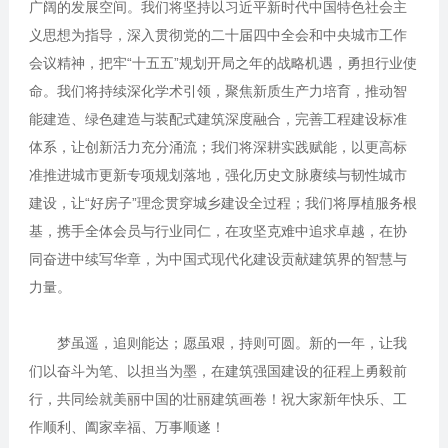
广阔的发展空间。我们将坚持以习近平新时代中国特色社会主
义思想为指导，深入贯彻党的二十届四中全会和中央城市工作
会议精神，把牢“十五五”规划开局之年的战略机遇，勇担行业使
命。我们将持续深化学术引领，聚焦新质生产力培育，推动智
能建造、绿色建造与装配式建筑深度融合，完善工程建设标准
体系，让创新活力充分涌流；我们将深耕实践赋能，以更高标
准推进城市更新专项规划落地，强化历史文脉赓续与韧性城市
建设，让“好房子”理念贯穿城乡建设全过程；我们将厚植服务根
基，携手全体会员与行业同仁，在攻坚克难中追求卓越，在协
同奋进中续写华章，为中国式现代化建设贡献建筑界的智慧与
力量。
梦虽遥，追则能达；愿虽艰，持则可圆。新的一年，让我
们以奋斗为笔、以担当为墨，在建筑强国建设的征程上勇毅前
行，共同绘就美丽中国的壮丽建筑画卷！祝大家新年快乐、工
作顺利、阖家幸福、万事顺遂！