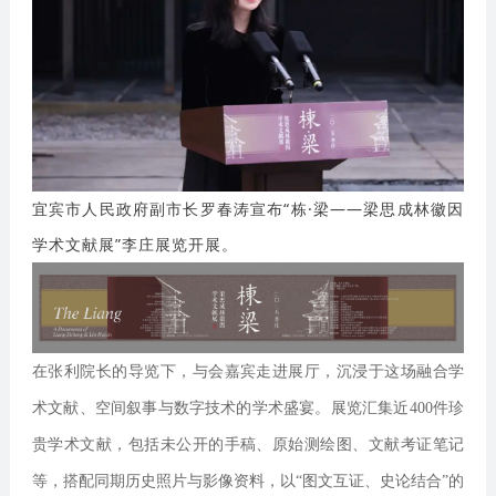
宜宾市人民政府副市长罗春涛宣布“栋·梁——梁思成林徽因
学术文献展”李庄展览开展。
在张利院长的导览下，与会嘉宾走进展厅，沉浸于这场融合学
术文献、空间叙事与数字技术的学术盛宴。展览汇集近400件珍
贵学术文献，包括未公开的手稿、原始测绘图、文献考证笔记
等，搭配同期历史照片与影像资料，以“图文互证、史论结合”的