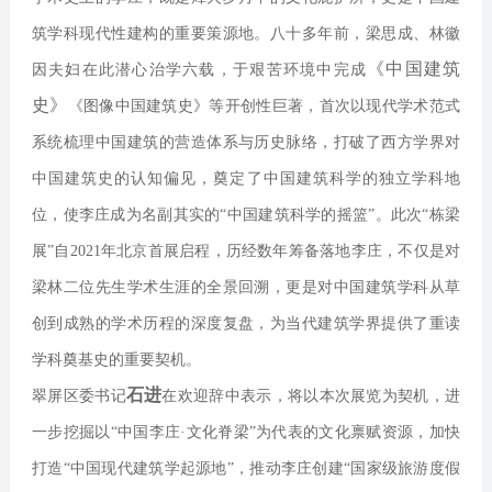
筑学科现代性建构的重要策源地。八十多年前，梁思成、林徽
《中国建筑
因夫妇在此潜心治学六载，于艰苦环境中完成
史》
《图像中国建筑史》等开创性巨著，首次以现代学术范式
系统梳理中国建筑的营造体系与历史脉络，打破了西方学界对
中国建筑史的认知偏见，奠定了中国建筑科学的独立学科地
位，使李庄成为名副其实的“中国建筑科学的摇篮”。此次“栋梁
展”自2021年北京首展启程，历经数年筹备落地李庄，不仅是对
梁林二位先生学术生涯的全景回溯，更是对中国建筑学科从草
创到成熟的学术历程的深度复盘，为当代建筑学界提供了重读
学科奠基史的重要契机。
石进
翠屏区委书记
在欢迎辞中表示，将以本次展览为契机，进
一步挖掘以“中国李庄·文化脊梁”为代表的文化禀赋资源，加快
打造“中国现代建筑学起源地”，推动李庄创建“国家级旅游度假