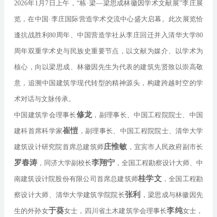
2026年1月7日上午，“栋·梁—梁思成林徽因学术文献展”李庄展
览，在中国·李庄国际营造学术交流中心盛大启幕。此次展览恰
逢抗战胜利80周年、中国营造学社从李庄回迁并入清华大学80
周年双重学术史与民族史重要节点，以文献为媒介、以学术为
核心，向以梁思成、林徽因先生为代表的建筑先贤致以崇高敬
意，追溯中国建筑学现代转型的精神源头，构建跨越时空的学
术对话与文脉传承。
修龙
中国建筑学会理事长
，副理事长、
中国工程院院士、中国
崔愷
建科首席科学家
，
副理事长、
中国工程院院士、
清华大学
庄惟敏
建筑设计研究院首席总建筑师
，宜宾市人民政府副市长
罗春涛
李翔宁
，同济大学副校长
，
全国工程勘察设计大师、
中
桂学文
南建筑设计院股份有限公司首席总建筑师
，
全国工程勘
张利
察设计大师、
清华大学建筑学院院长
，梁思成与林徽因先
于葵
李纯
生的外孙女
女士，
四川省土木建筑学会理事长
女士
，