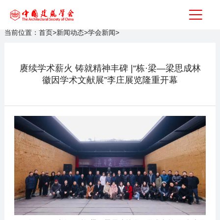
当前位置：
首页
>
新闻动态
>
学会新闻
>
赓续学术薪火 铸就精神丰碑 |“栋·梁—梁思成林
徽因学术文献展”李庄展览隆重开幕