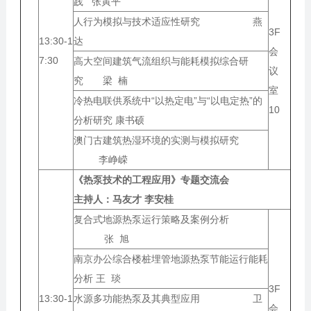
践 张寅平
人行为模拟与技术适应性研究 燕
3F
13:30-1
达
会
7:30
高大空间建筑气流组织与能耗模拟综合研
议
究 梁 楠
室
冷热电联供系统中“以热定电”与“以电定热”的
10
分析研究 康书硕
澳门古建筑热湿环境的实测与模拟研究
李峥嵘
《热泵技术的工程应用》专题交流会
主持人：
马友才 李安桂
复合式地源热泵运行策略及案例分析
张 旭
南京办公综合楼桩埋管地源热泵节能运行能耗
分析 王 琰
3F
13:30-1
水源多功能热泵及其典型应用 卫
会