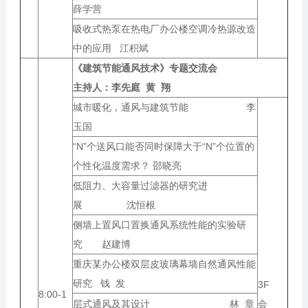
薛学营
吸收式热泵在热电厂办公楼空调冷热源改造
中的应用 江积斌
《建筑节能通风技术》专题交流会
主持人：
李先庭 黄 翔
城市暖化，通风与建筑节能 李
玉国
“N”个送风口能否同时保障大于“N”个位置的
个性化温度需求？ 邵晓亮
低阻力、大容量过滤器的研究进
展 沈恒根
侧墙上置风口置换通风系统性能的实验研
究 赵建博
重庆某办公楼双层皮玻璃幕墙自然通风性能
研究 钱 发
3F
8:00-1
层式通风及其设计 林 章
会