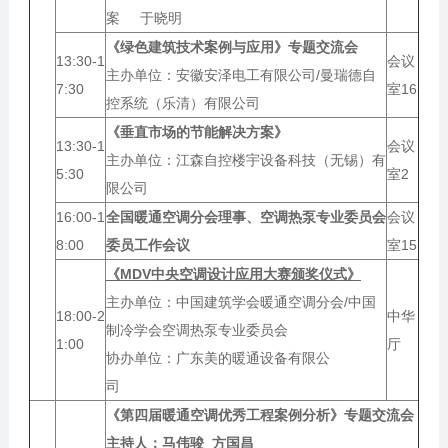
案 于晓明
《绿色建筑技术案例与应用》专题交流会
13:30-1
会议
主办单位：安徽安泽电工有限公司/曼瑞德自
7:30
室16
控系统（乐清）有限公司
《垂直市场的节能解决方案》
13:30-1
会议
主办单位：江森自控楼宇设备科技（无锡）有
5:30
室2
限公司
16:00-1
全国暖通空调分会理事、空调热泵专业委员会
会议
8:00
委员工作会议
室15
《MDV中央空调设计应用大赛颁奖仪式》
主办单位：中国建筑学会暖通空调分会/中国
18:00-2
中华
制冷学会空调热泵专业委员会
1:00
厅
协办单位：广东美的暖通设备有限公
司
《第四届暖通空调优秀工程案例分析》专题交流会
主持人：
马伟骏 方国昌