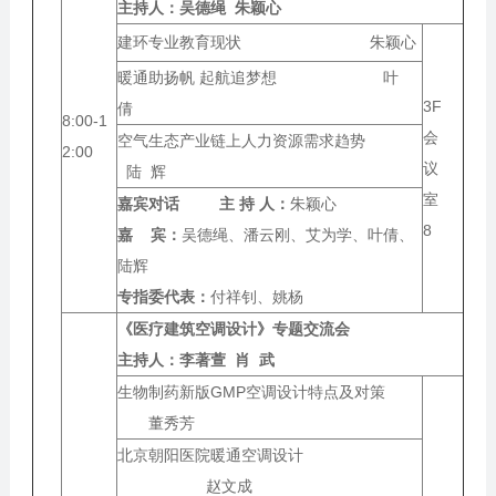
主持人：
吴德绳 朱颖心
建环专业教育现状 朱颖心
暖通助扬帆 起航追梦想 叶
3F
倩
8:00-1
会
空气生态产业链上人力资源需求趋势
2:00
议
陆 辉
室
嘉宾对话 主 持 人：
朱颖心
8
嘉 宾：
吴德绳、潘云刚、艾为学、叶倩、
陆辉
专指委代表：
付祥钊、姚杨
《医疗建筑空调设计》专题交流会
主持人：
李著萱 肖 武
生物制药新版GMP空调设计特点及对策
董秀芳
北京朝阳医院暖通空调设计
赵文成