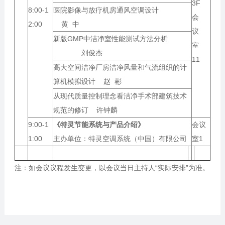
3F
8:00-1
医院影像与放疗机房通风空调设计
会
2:00
黄 中
议
新版GMP中洁净室性能测试方法分析
室
刘俊杰
11
高大空间洁净厂房洁净风量和气流组织的计
算机模拟设计 赵 彬
从现代质量控制理念看洁净手术部建筑技术
规范的修订 许钟麟
9:00-1
《特灵节能系统与产品介绍》
会议
1:00
主办单位：特灵空调系统（中国）有限公司
室1
注：如会议议程发生变更，以会议当日主持人“实际安排”为准。