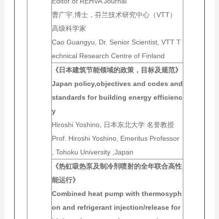
Editor of REHVA Journal
曹广宇,博士，芬兰技术研究中心（VTT）
高级科学家
Cao Guangyu, Dr. Senior Scientist, VTT T
echnical Research Centre of Finland
《日本建筑节能领域的政策，目标及规范》
Japan policy,objectives and codes and
standards for building energy efficienc
y
Hiroshi Yoshino, 日本东北大学 名誉教授
Prof. Hiroshi Yoshino, Emeritus Professor
, Tohoku University ,Japan
《热虹吸热泵及制冷剂喷射的全年联合高性
能运行》
Combined heat pump with thermosyph
on and refrigerant injection/release for