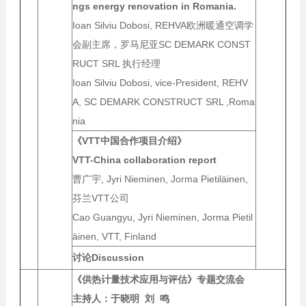
ngs energy renovation in Romania.
Ioan Silviu Dobosi, REHVA欧洲暖通空调学
会副主席，罗马尼亚SC DEMARK CONST
RUCT SRL 执行经理
Ioan Silviu Dobosi, vice-President, REHV
A, SC DEMARK CONSTRUCT SRL ,Roma
nia
《
VTT
中国合作项目介绍》
VTT-China collaboration report
曹广宇, Jyri Nieminen, Jorma Pietiläinen,
芬兰VTT公司
Cao Guangyu, Jyri Nieminen, Jorma Pietil
äinen, VTT, Finland
讨论
Discussion
《供热计量技术应用与评估》专题交流会
主持人：
于晓明 刘 鸣