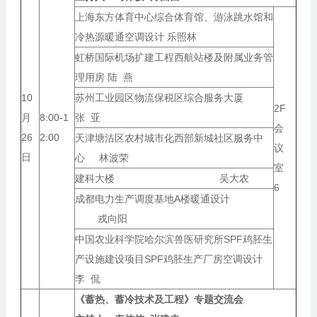
上海东方体育中心综合体育馆、游泳跳水馆和
冷热源暖通空调设计 乐照林
虹桥国际机场扩建工程西航站楼及附属业务管
理用房 陆 燕
10
苏州工业园区物流保税区综合服务大厦
2F
月
8:00-1
张 亚
会
26
2:00
天津塘沽区农村城市化西部新城社区服务中
议
日
心 林波荣
室
建科大楼 吴大农
6
成都电力生产调度基地A楼暖通设计
戎向阳
中国农业科学院哈尔滨兽医研究所SPF鸡胚生
产设施建设项目SPF鸡胚生产厂房空调设计
李 侃
《蓄热、蓄冷技术及工程》专题交流会