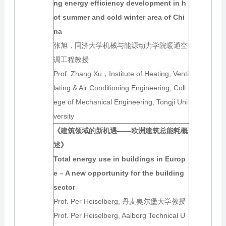
ng energy efficiency development in h
ot summer and cold winter area of Chi
na
张旭，同济大学机械与能源动力学院暖通空
调工程教授
Prof. Zhang Xu，Institute of Heating, Venti
lating & Air Conditioning Engineering, Coll
ege of Mechanical Engineering, Tongji Uni
versity
《建筑领域的新机遇——欧洲建筑总能耗概
述》
Total energy use in buildings in Europ
e – A new opportunity for the building
sector
Prof. Per Heiselberg, 丹麦奥尔堡大学教授
Prof. Per Heiselberg, Aalborg Technical U