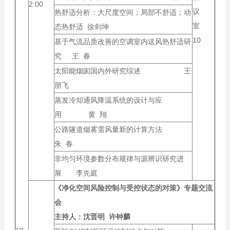
2:00
议
热舒适分析：大尺度空间；局部不舒适；动
室
态热舒适 徐剑坤
10
基于气流品质改善的空调室内送风热舒适研
究 王 春
太阳能烟囱国内外研究综述 王
朋飞
蒸发冷却通风降温系统的设计与应
用 黄 翔
公路隧道烟雾需风量新的计算方法
朱 春
非均匀环境参数分布规律与源辨识研究进
展 李先庭
《净化空间风险控制与受控状态的对策》专题交流
会
主持人：
沈晋明 许钟麟