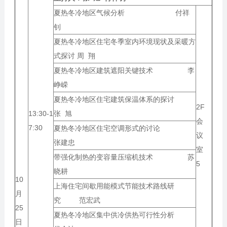
夏热冬冷地区气候分析 付祥
钊
夏热冬冷地区住宅冬季室内环境现状及采暖方
式探讨 周 翔
夏热冬冷地区建筑遮阳关键技术 李
峥嵘
夏热冬冷地区住宅建筑保温体系的探讨
2F
13:30-1
张 旭
会
7:30
夏热冬冷地区住宅空调形式的讨论
议
张建忠
室
带强化制热的变容量压缩机技术 苏
5
晓耕
10
上海住宅间歇用能模式节能技术路线研
月
究 范宏武
25
夏热冬冷地区集中供冷供热可行性分析
日