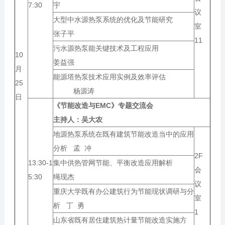
7:30
宇
议
大型中水源热泵系统的优化及节能研究
室
张子平
11
污水源热泵能关键技术及工程应用
10
姜益强
月
能源塔热泵技术应用实例及效率评估
25
杨源涛
日
《节能改造与EMC》专题交流会
主持人：
吴大农
地源热泵系统在既有建筑节能改造当中的应用
分析 孟 冲
2F
13:30-1
集中供热管网节能、平衡改造应用解析
会
5:30
绳现杰
议
重庆大学既有办公建筑行为节能现状调研与分
室
析 丁 勇
1
山东省既有居住建筑热计量节能改造实施方