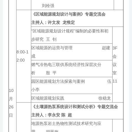
刘栓强
《区域能源规划设计与案例》专题交流会
主持人：
许文发 龙惟定
“区域能源规划设计规程”编制的必要性和初
步研究 王 钊
区域能源的运营与管理 赵建
3F
8:00-1
成
会
2:00
燃气冷热电三联供系统经济性深层次分
议
析 殷 平
室
11
园区能源规划方法探索与案例 伍
小亭
10
区域能源规划实践 徐稳龙
月
《土壤源热泵系统设计和测试分析》专题交流会
26
主持人：
李永安 陈 超
日
地源热泵岩土热物性测试技术研究与应
用 胡平放