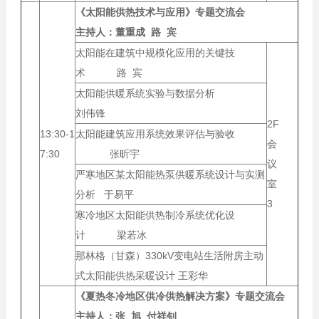
《太阳能供热技术与应用》专题交流会
主持人：
董重成 路 宾
太阳能在建筑中规模化应用的关键技
术 路 宾
太阳能供暖系统实验与数据分析
刘伟锋
2F
13:30-1
太阳能建筑应用系统效果评估与验收
会
7:30
张昕宇
议
严寒地区某太阳能热泵供暖系统设计与实测
室
分析 于易平
3
寒冷地区太阳能供热制冷系统优化设
计 梁若冰
那林格（甘森）330kV变电站生活附房主动
式太阳能供热采暖设计 王彩华
《夏热冬冷地区供冷供热解决方案》专题交流会
主持人：
张 旭 付祥钊