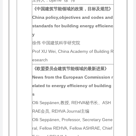
主持人：Bjarne 徐 伟
《中国建筑节能领域的政策，目标及规范》
China policy,objectives and codes and
standards for building energy efficienc
y
徐伟 中国建筑科学研究院
Prof XU Wei, China Academy of Building R
esearch
《欧盟委员会建筑节能领域的最新进展》
News from the European Commission r
elated to energy efficiency of building
s
Olli Seppänen,教授, REHVA秘书长、ASH
RAE会员, REHVA Journal主编
Olli Seppänen, Professor, Secretary Gene
ral, Fellow REHVA, Fellow ASHRAE, Chief