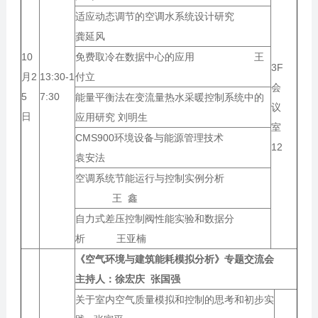
适应动态调节的空调水系统设计研究
龚延风
10
免费取冷在数据中心的应用 王
3F
月2
13:30-1
付立
会
5
7:30
能量平衡法在变流量热水采暖控制系统中的
议
日
应用研究 刘明生
室
CMS900环境设备与能源管理技术
12
袁安法
空调系统节能运行与控制实例分析
王 鑫
自力式差压控制阀性能实验和数据分
析 王亚楠
《空气环境与建筑能耗模拟分析》
专题交流会
主持人：
徐宏庆 张国强
关于室内空气质量模拟和控制的思考和初步实