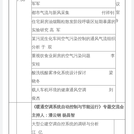
军军
议
室
都市气流与新风采集 付祥钊
9
住宅厨房油烟颗粒散发阶段呼吸区短期暴露的
实验研究 高 军
某污泥生化车间空气污染控制的通风气流组织
分析 于 双
重视饮食业厨房的空气污染问题 李
安桂
酸洗线酸雾净化系统设计探讨 梁
晓冬
载人车机环境的健康通风空调 刘
俊杰
《暖通空调系统自动控制与节能运行》专题交流会
主持人：
潘云钢 杨昌智
大型公建空调自控系统的调研与分析
江 亿