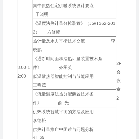
集中供热住宅供暖系统设计要点
于晓明
《温度法热计量分摊装置》（JG/T362-201
2） 方修睦
热计量及水力平衡技术交流 李
晓鹏
《通断时间面积法热计量装置技术条
2F
8:00-1
件》 齐承英
会
2:00
低温散热器智能控制与节能应用
议
王煦茂
室
《流量温度法热分配装置技术条
2
件》 俞 光
供热系统智慧平衡的方法及应用
李德松
供热计量推广中困难与问题分析
刘 鸣