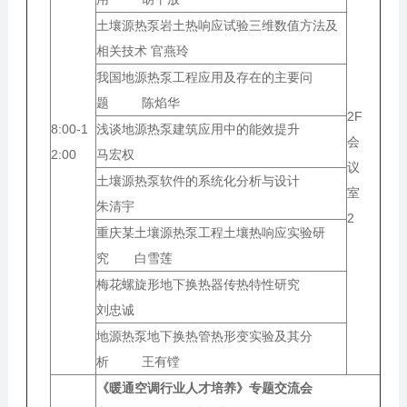
土壤源热泵岩土热响应试验三维数值方法及
相关技术 官燕玲
我国地源热泵工程应用及存在的主要问
题 陈焰华
2F
8:00-1
浅谈地源热泵建筑应用中的能效提升
会
2:00
马宏权
议
土壤源热泵软件的系统化分析与设计
室
朱清宇
2
重庆某土壤源热泵工程土壤热响应实验研
究 白雪莲
梅花螺旋形地下换热器传热特性研究
刘忠诚
地源热泵地下换热管热形变实验及其分
析 王有镗
《暖通空调行业人才培养》专题交流会