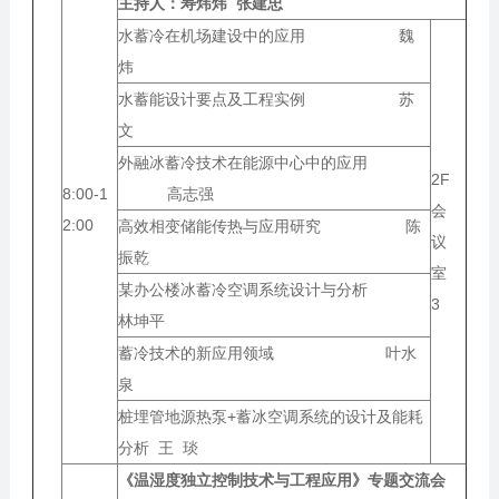
主持人：
寿炜炜 张建忠
水蓄冷在机场建设中的应用 魏
炜
水蓄能设计要点及工程实例 苏
文
外融冰蓄冷技术在能源中心中的应用
2F
8:00-1
高志强
会
2:00
高效相变储能传热与应用研究 陈
议
振乾
室
某办公楼冰蓄冷空调系统设计与分析
3
林坤平
蓄冷技术的新应用领域 叶水
泉
桩埋管地源热泵+蓄冰空调系统的设计及能耗
分析 王 琰
《温湿度独立控制技术与工程应用》专题交流会