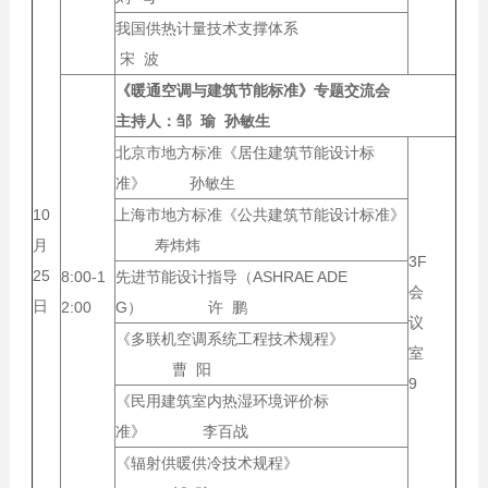
我国供热计量技术支撑体系
宋 波
《暖通空调与建筑节能标准》专题交流会
主持人：
邹 瑜 孙敏生
北京市地方标准《居住建筑节能设计标
准》 孙敏生
10
上海市地方标准《公共建筑节能设计标准》
月
寿炜炜
3F
25
8:00-1
先进节能设计指导（ASHRAE ADE
会
日
2:00
G） 许 鹏
议
《多联机空调系统工程技术规程》
室
曹 阳
9
《民用建筑室内热湿环境评价标
准》 李百战
《辐射供暖供冷技术规程》