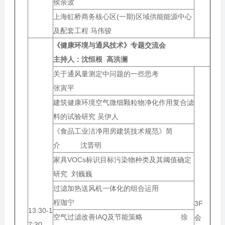
侯余波
上海虹桥商务核心区(一期)区域供能能源中心
及配套工程 马伟骏
《健康环境与通风技术》专题交流会
主持人：
沈恒根 高洪澜
关于通风量测定中问题的一些思考
张寅平
建筑健康环境空气微细颗粒物净化作用复合滤
料的试验研究 吴伊人
《食品工业洁净用房建筑技术规范》简
介 沈晋明
家具VOCs标识目标污染物种类及其阈值确定
研究 刘巍巍
过滤加热送风机一体化的组合运用
程珈宁
3F
13:30-1
空气过滤改善IAQ及节能策略 徐
会
7:30