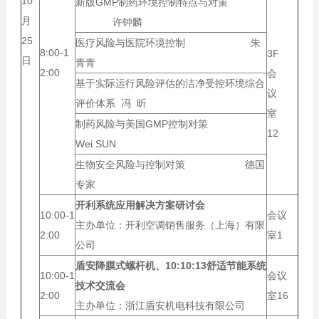
10
新版GMP制药环境控制特点与对策
月
许钟麟
25
医疗风险与医院环境控制 朱
8:00-1
3F
日
青青
2:00
会
基于实际运行风险评估的洁净受控环境综合
议
评价体系 冯 昕
室
制药风险与美国GMP控制对策
12
Wei SUN
生物安全风险与控制对策 德国
专家
开利系统应用解决方案研讨会
10:00-1
会议
主办单位：开利空调销售服务（上海）有限
2:00
室1
公司
盾安降膜式螺杆机、10:10:13舒适节能系统
10:00-1
会议
技术交流会
2:00
室16
主办单位：浙江盾安机电科技有限公司