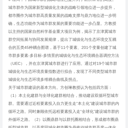
城市群作为国家新型城镇化主体的战略引领地位进一步提升，
都市圈作为城市群高质量发展的战略支撑与鼎力地位进一步明
确，生态功能作为城市群发展的重要功能进一步凸显。方教授
以主持的国家自然科学基金重大项目为例，揭示了京津冀城市
群空间拓展与协同发展规律，提出了城镇化与生态环境交互耦
合的五类45种耦合图谱，基于11个要素、201个变量创建了城
市群多要素-多目标-多情景的城镇化与生态环境耦合器调控方法
（UEC），并在京津冀城市群进行了应用。通过对19个城市群
城镇化与生态环境质量指数进行拟合，发现了不同类型城市群
城镇化与生态环境多维耦合曲线及拐点。
关于城市群建设的基本方向。方创琳教授认为包括四方面：
（1）本土化建群与全球化建群相结合，推动建设双循环型城市
群。需要通过近程要素投入自力更生走“本土化”建设城市群的内
循环之路。同时兼顾依托远程要素投入走“全球化”建设城市群的
外循环之路。（2）以圈鼎群与以群托圈相结合，形成都市圈鼎
托型城市群，以高度同城化都市圈为鼎推动城市群高度一体化