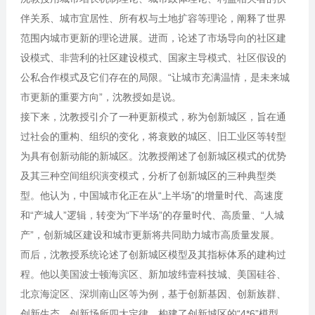
伴关系、城市宜居性、所有权与土地扩容等理论，阐释了世界
范围内城市更新的理论进展。进而，论述了市场导向的社区建
设模式、非营利的社区建设模式、国家主导模式、社区假设的
公私合作模式及它们存在的局限。“让城市充满温情，是未来城
市更新的重要方向”，沈教授如是说。
接下来，沈教授引介了一种更新模式，称为创新城区，旨在通
过社会的重构、组织的变化，将衰败的城区、旧工业区等转型
为具有创新动能的新城区。沈教授阐述了创新城区模式的优势
及其三种空间组织演变模式，分析了创新城区的三种典型类
型。他认为，中国城市化正在从“上半场”的增量时代、高速度
和“产城人”逻辑，转变为“下半场”的存量时代、高质量、“人城
产”，创新城区建设和城市更新将共同助力城市高质量发展。
而后，沈教授系统论述了创新城区模型及其指标体系的建构过
程。他以美国波士顿海滨区、新加坡纬壹科技城、美国硅谷、
北京海淀区、深圳南山区等为例，基于创新基因、创新族群、
创新生态、创新场所四大定律，构建了创新城区的“4*6”模型，