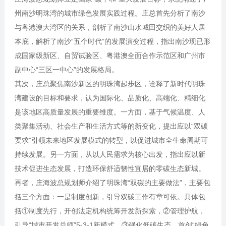
州南沙明珠湾的城市绿色发展实践过程。庄总首先分析了南沙
与粤港澳大湾区的关系，剖析了南沙山水城田交织的美好人居
本底，解析了南沙“五个时代”的发展演变过程，指出南沙现已形
成国家级新区、自贸试验区、粤港澳全面合作示范区和广州市
副中心“三区一中心”的发展格局。
其次，庄总聚焦南沙新区的明珠湾起步区，诠释了新时代明珠
湾建设的目标和要求，认为国际化、品质化、高端化、精细化
是该地区高质量发展的重要维度。一方面，基于气候温度、人
类聚集活动、社会生产和生活方式等的新变化，提出应以“双碳
要求”引领未来地区发展模式的转型，以促进城市全生命周期可
持续发展。另一方面，从以人民需求为核心出发，指出应以新
技术促进生态发展，打造环保舒适韧性宜居的零碳生态新城。
再者，庄海波总规划师介绍了明珠湾“双碳的主要做法”，主要包
括三个方面：一是制度创新，引导双碳工作有章可依。具体包
括①制度先行，开创法定机构统筹开发新探索，②管理护航，
引导“城市开发总师”5-3-1新模式，③强化低碳生态，首创“绿色