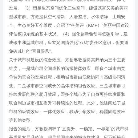
发展。（3）留足生态空间优化三生空间，建设既富又美的美丽
型城市群。方教授从空气清新、人居整洁、水体洁净、土壤安
全、生态良好五个维度，介绍了“科美评（KMP）”美丽中国建设
评估模拟系统的基本状况。（4）强化创新驱动与低碳引导，建
成碳中和型城市群，应立足国情强化“双碳”责任区意识，但要避
免碳减排的“盲目跟风”。
关于城市群建设的综合效应。方创琳教授将其归纳为三个主要
维度，一是城市群空间成长的谐振博弈效应，即多个城市由竞
争转为竞合的发展过程，推动城市群由低级协同向高级协同演
变。二是城市群空间成长的晶体结构组合效应。三是城市群可
持续发展的联合爬升效应，即多个城市为了自身可持续发展和
联合周边城市相互提升可持续性的过程。此外，他还阐述了城
市群的吸管效应、一体化效应，联动引领效应、稳疆固边效应
等其他类型。
报告的最后，方教授阐释了“五提升、一确定、一界定”的城市群
高质量发展升值论，倡导我国未来的城市群建设，应不断提升