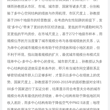
继而孙教授从市区、市域、城市群、国家等诸多尺度，分别检
验了多中心空间结构的绩效与作用机理。市区尺度上，孙教授
基于286个地级市的经普数据，在考虑内生性陷阱的前提下，发
现“多中心”带来了更好的市区经济效益、更低的平均通勤时间乃
至更低的平均房价。在市域尺度上，基于272个地级市样本，用
规模位序的方法度量了城市规模分布与各领域绩效的关系，认
为单中心的城市规模分布有助于经济绩效和缩小地区差距，但
不利于环境。指出随着规模的扩大，最优城市规模分布模式呈
现单中心-多中心-单中心的变化。城市群尺度上，孙教授认为多
中心结构的促进效应是有条件的，即只有当城市间交通联系足
够密切或城市群人口足够多时，才显示出多中心在绩效上的优
势。国家尺度上，孙教授基于2000-2015年的面积数据对全球1
00多个国家进行了实证分析，结果显示符合奇普夫分布的城市
规模分布具有最优的经济绩效，单中心结构有助于降低地区间
收入差距，而多中心结构有助于降低空气中PM2.5浓度；地理
距离的作用决定了中国作为大国应该构建多中心的地域空间体