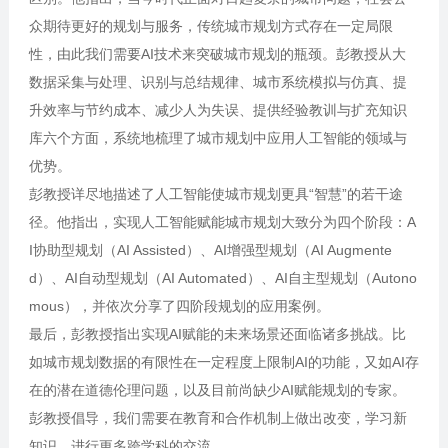
众期待更好的规划与服务，传统城市规划方式存在一定局限
性，由此我们需要AI技术来突破城市规划的瓶颈。彭教授从大
数据采集与处理、识别与总结规律、城市系统模拟与仿真、提
升效率与节约成本、减少人为失误、提供经验教训与扩充知识
库六个方面，系统地梳理了城市规划中应用人工智能的领域与
优势。
彭教授详尽地描述了人工智能使城市规划更具“智慧”的若干途
径。他指出，实现人工智能赋能城市规划大致分为四个阶段：A
I协助型规划（AI Assisted）、AI增强型规划（AI Augmente
d）、AI自动型规划（AI Automated）、AI自主型规划（Autono
mous），并依次分享了四阶段规划的应用案例。
最后，彭教授指出实现AI赋能的未来场景还面临诸多挑战。比
如城市规划数据的有限性在一定程度上限制AI的功能，又如AI存
在的潜在道德伦理问题，以及目前尚缺少AI赋能规划的专家。
彭教授倡导，我们需要在教育和合作机制上做出改变，学习新
知识，进行更多跨学科的交流。