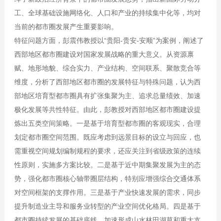
工、全球基础设施网络化、人口和产业的持续集中化等，均对
当前的都市圈发展产生重要影响。
特征问题方面，彭震伟教授以“贵阳-贵安-安顺”为案例，阐述了
西部地区都市圈建设对国家发展战略的重大意义。从资源禀
赋、地形地貌、综合实力、产业结构、空间联系、聚散竞合等
维度，分析了西部地区都市圈的发展特征与特殊问题，认为西
部地区培育型都市圈具有扩张集聚为主、追求总量绩效、加速
极化发展等共性特征。由此，彭教授对西部地区都市圈建设提
炼出五类空间策略。一是基于培育型都市圈的客观现实，合理
划定都市圈空间范围。既应考虑到远景目标的设立与回应，也
需重视空间规划编制规程的要求，还应关注到省级政策的连续
性原则，实施多方案比较。二是基于近中期集聚发展为主的态
势，强化都市圈核心轴带圈层结构，特别应增强综合交通体系
对空间框架的支撑作用。三是基于产业快速发展的需求，同步
提升制造业主导和服务业转型的产业空间优化格局。四是基于
都市圈持续发展的基础底线，加速形成山水林田湖草和重大支