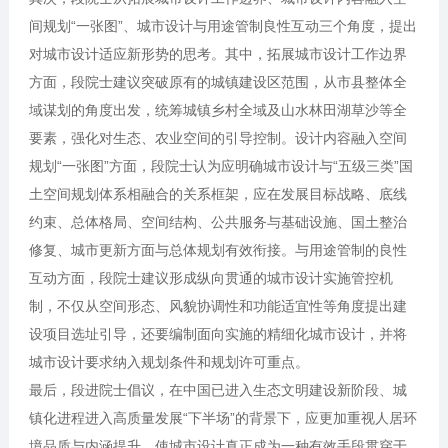
间规划“一张图”、城市设计与用途管制良性互动三个角度，提出
对城市设计适应新形势的思考。其中，拓展城市设计工作边界
方面，段院士建议突破原有的城镇建设区范围，从市县整体全
域谋划的角度出发，统筹城镇乡村全域及山水林田湖草沙等全
要素，强化对生态、农业空间的引导控制。设计内容融入空间
规划“一张图”方面，段院士认为应明确城市设计与“五级三类”国
土空间规划体系相融合的关系框架，应在发展目标战略、底线
约束、总体格局、空间结构、公共服务与基础设施、国土整治
修复、城市更新方面与总体规划有效衔接。与用途管制的良性
互动方面，段院士建议形成纵向贯通的城市设计实施管控机
制，不仅从空间形态、风貌协调性和功能适宜性等角度提出建
设项目选址引导，还要编制面向实施的精细化城市设计，并将
城市设计要求纳入规划条件和规划许可重点。
最后，段进院士倡议，在中国已进入生态文明建设新阶段、城
镇化进程进入高质量发展“下半场”的背景下，应更加重视人居环
境品质与内涵提升，使城市设计真正成为一种有效手段贯穿于