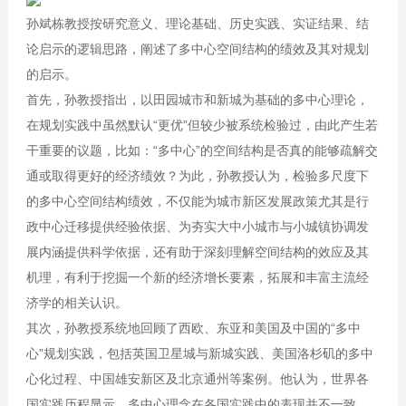
孙斌栋教授按研究意义、理论基础、历史实践、实证结果、结
论启示的逻辑思路，阐述了多中心空间结构的绩效及其对规划
的启示。
首先，孙教授指出，以田园城市和新城为基础的多中心理论，
在规划实践中虽然默认“更优”但较少被系统检验过，由此产生若
干重要的议题，比如：“多中心”的空间结构是否真的能够疏解交
通或取得更好的经济绩效？为此，孙教授认为，检验多尺度下
的多中心空间结构绩效，不仅能为城市新区发展政策尤其是行
政中心迁移提供经验依据、为夯实大中小城市与小城镇协调发
展内涵提供科学依据，还有助于深刻理解空间结构的效应及其
机理，有利于挖掘一个新的经济增长要素，拓展和丰富主流经
济学的相关认识。
其次，孙教授系统地回顾了西欧、东亚和美国及中国的“多中
心”规划实践，包括英国卫星城与新城实践、美国洛杉矶的多中
心化过程、中国雄安新区及北京通州等案例。他认为，世界各
国实践历程显示，多中心理念在各国实践中的表现并不一致。