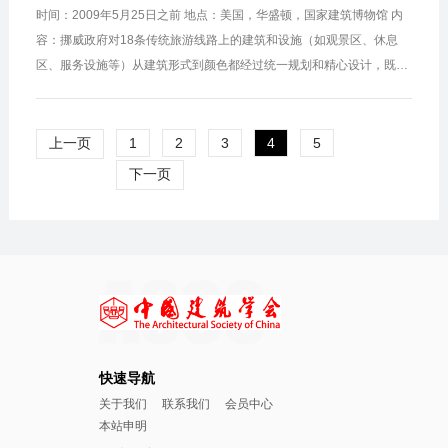
时间：2009年5月25日之前 地点：美国，华盛顿，国家建筑博物馆 内
容：挪威政府对18条传统旅游线路上的建筑和设施（如观景区、休息
区、服务设施等）从建筑形式到颜色都经过统一规划和精心设计，既改
变了城镇面貌又丰富了当地的旅游景观。 联系：Tel: +1-202-2722448
www.n...
上一页
1
2
3
4
5
下一页
快速导航
关于我们
联系我们
会员中心
本站申明