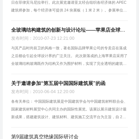
日在菲律宾马尼拉举行。此次展览邀请亚太经合组织各经济体的 APEC
建筑师参加，每个经济体可提供 24 块展板（ 1 米 2 米 ）。参展单位只
需提供展板的电子文档，展板制作和安装将由活动主办单位负责，不
收...
全玻璃结构建筑的创新与设计论坛——苹果店全球总设计师现场阐释
发布时间：2010-07-23 12:21:00
与其产品时尚前卫的风格一致，著名国际品牌苹果公司的专卖店在落成
之后都会引起全球设计界的广泛关注。 此次新落成的上海苹果店采用了
全玻璃结构玻璃既作为结构又作为围护材料，实现了完全透明的建筑效
果。 为促进建筑创新和材料的开发应用，给广大设计师提供学习交流的
高端...
关于邀请参加“第五届中国国际建筑展”的函
发布时间：2010-06-04 12:20:00
各有关单位： 中国国际建筑展是中国建筑学会与中国建筑材料联合会、
国家建筑材料展贸中心共同主办的国际性展览。该展以展示建筑设计最
新成果，搭建建筑设计、建筑材料、建筑施工交流平台为主旨，自 200
6 年创办以来，得到了国内外主流建筑设计机构的广泛支持，影响力日
趋扩...
第9届建筑真空绝缘国际研讨会