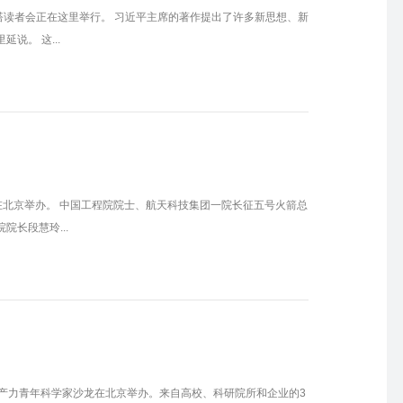
塔读者会正在这里举行。 习近平主席的著作提出了许多新思想、新
。 这...
在北京举办。 中国工程院院士、航天科技集团一院长征五号火箭总
长段慧玲...
产力青年科学家沙龙在北京举办。来自高校、科研院所和企业的3