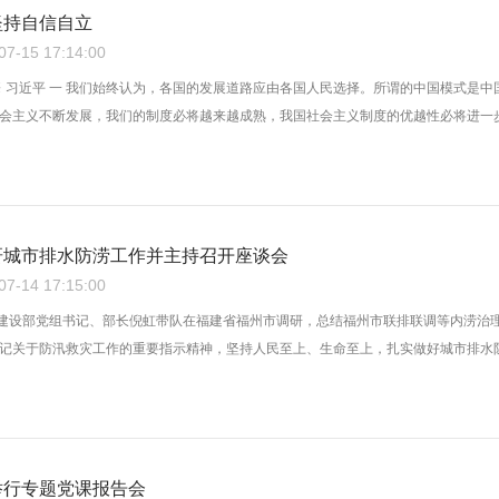
坚持自信自立
-15 17:14:00
※ 习近平 一 我们始终认为，各国的发展道路应由各国人民选择。所谓的中国模式是
会主义不断发展，我们的制度必将越来越成熟，我国社会主义制度的优越性必将进一步显
研城市排水防涝工作并主持召开座谈会
-14 17:15:00
乡建设部党组书记、部长倪虹带队在福建省福州市调研，总结福州市联排联调等内涝治
记关于防汛救灾工作的重要指示精神，坚持人民至上、生命至上，扎实做好城市排水防涝
举行专题党课报告会