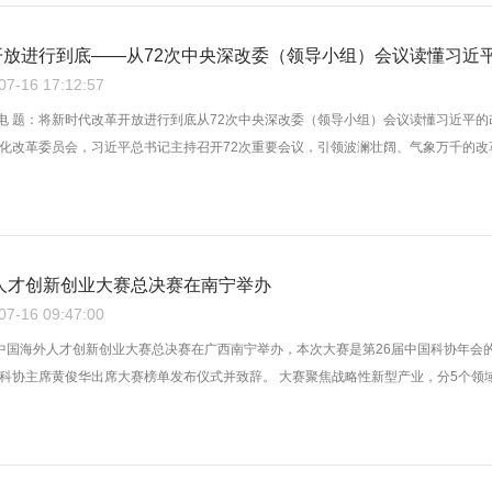
开放进行到底——从72次中央深改委（领导小组）会议读懂习近
-16 17:12:57
日电 题：将新时代改革开放进行到底从72次中央深改委（领导小组）会议读懂习近平的
化改革委员会，习近平总书记主持召开72次重要会议，引领波澜壮阔、气象万千的改革航
外人才创新创业大赛总决赛在南宁举办
-16 09:47:00
2024中国海外人才创新创业大赛总决赛在广西南宁举办，本次大赛是第26届中国科协
科协主席黄俊华出席大赛榜单发布仪式并致辞。 大赛聚焦战略性新型产业，分5个领域设