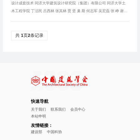
设计成套技术 同济大学建筑设计研究院（集团）有限公司 同济大学土
木工程学院 丁洁民 吕西林 张其林 贾 坚 巢 斯 何志军 吴宏磊 张 峥 谢小
林 李久鹏 一等奖（5项） 序号 项目名称 完成单位 获奖人员 ...
共
1
页
2
条记录
快速导航
关于我们
联系我们
会员中心
本站申明
友情链接：
建设部
中国科协