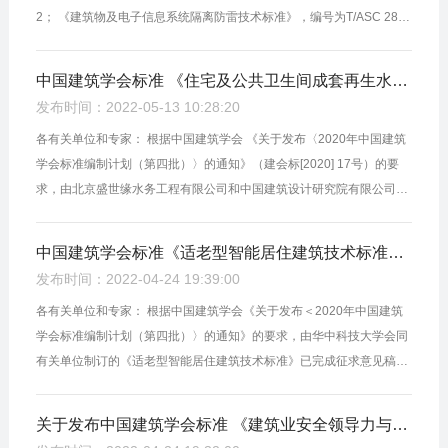
2； 《建筑物及电子信息系统隔离防雷技术标准》，编号为T/ASC 28-2
022； 《装配式配筋砌块砌体建筑技术标准》，编号为T/ASC 29-202
2； 《城市...
中国建筑学会标准 《住宅及公共卫生间成套再生水系统工程技术规程》 （征求意见稿）公开征求意见
发布时间：2022-05-13 10:28:20
各有关单位和专家： 根据中国建筑学会 《关于发布〈2020年中国建筑
学会标准编制计划（第四批）〉的通知》（建会标[2020] 17号）的要
求，由北京盛世缘水务工程有限公司和中国建筑设计研究院有限公司联
合编制的《住宅及公共卫生间成套再生水系统工程技术规程》已完成征
求...
中国建筑学会标准《适老型智能居住建筑技术标准》（征求意见稿）公开征求意见
发布时间：2022-04-24 19:39:00
各有关单位和专家： 根据中国建筑学会《关于发布＜2020年中国建筑
学会标准编制计划（第四批）〉的通知》的要求，由华中科技大学会同
有关单位制订的《适老型智能居住建筑技术标准》已完成征求意见稿，
现向社会公开征求意见。 意见反馈截止时间为2022年5月5日。有关单
位和...
关于发布中国建筑学会标准 《建筑业安全领导力与安全文化评价标准》的公告