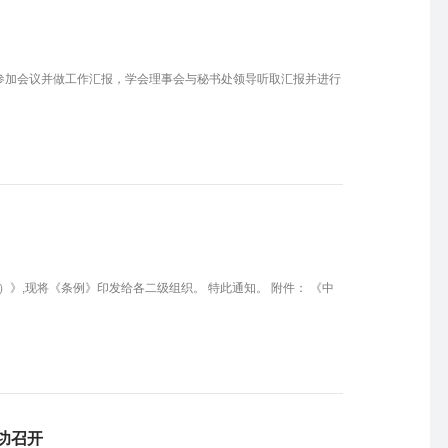
00人参加会议并做工作汇报，学会理事会与秘书处领导听取汇报并进行
》,现将《条例》印发给各二级组织。 特此通知。 附件： 《中
功召开