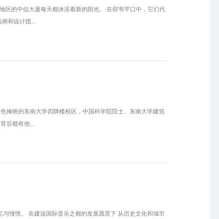
D地区的中信大厦每天都沐浴着新的阳光。 在邵韦平口中，它们代
和设计团...
翠色掩映的东南大学四牌楼校区，中国科学院院士、东南大学建筑
后都有他...
忆与憧憬。 在建设国际音乐之都的发展愿景下 从历史文化和城市