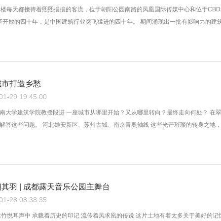
站楼每天都接待着熙熙攘攘的客流，位于朝阳公园南路的凤凰国际传媒中心和位于CB
改革开放的四十年，是中国建筑行业突飞猛进的四十年。 期间涌现出一批有影响力的建筑师
城市打造乡愁
-29 19:45:00
南大学建筑学院教授段进 一座城市从哪里开始？又从哪里转向？最终走向何处？ 在
解答这些问题。 河北雄安新区、苏州古城、南京青奥轴线 这些光芒璀璨的转身之地，背
其羽 | 成都露天音乐公园主舞台
-28 08:38:35
丝竹悦耳声中 承载着历史的印记 流传着凤求凰的传说 这片土地有着太多关于美好的记