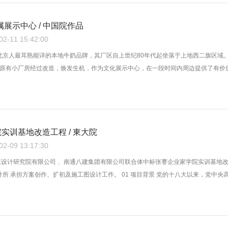
属展示中心 / 中国院作品
-11 15:42:00
是北京人最耳熟能详的本地牛奶品牌，其厂区自上世纪80年代起坐落于上地西二旗区
原有小厂房经过改造，焕发生机，作为文化展示中心，在一段时间内周边提供了有价值的
实训基地改造工程 / 東大院
-09 13:17:30
筑设计研究院有限公司 、南通八建集团有限公司联合体中标张謇企业家学院实训基地改
计所 承担方案创作、扩初及施工图设计工作。 01 项目背景 党的十八大以来，党中央高度