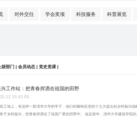
流
对外交往
学会奖项
科技服务
科普展览
上级部门
|
会员动态
|
党史党课
|
振兴工作站：把青春挥洒在祖国的田野
-12 15:42:00
筑工地上，有这样一群清华大学的学子，他们积极响应党的十九大提出的乡村振兴战
务于乡村振兴，把青春挥洒在了祖国广袤的田野中。 临近新年，清华大学建筑学院的几位